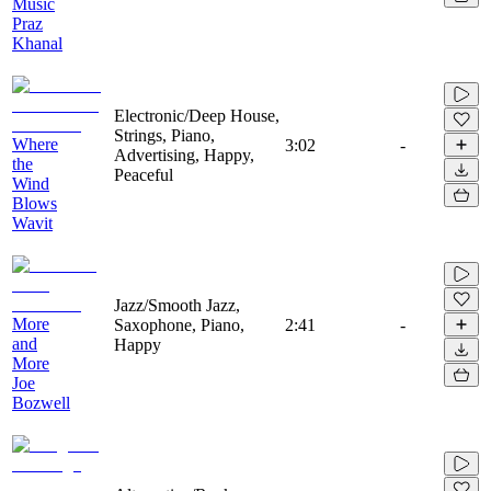
Music
Praz
Khanal
Electronic/Deep House,
Strings, Piano,
Where
3:02
-
Advertising, Happy,
the
Peaceful
Wind
Blows
Wavit
Jazz/Smooth Jazz,
More
Saxophone, Piano,
2:41
-
and
Happy
More
Joe
Bozwell