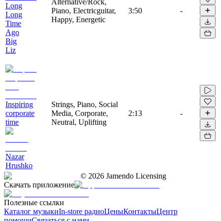
Alternative/Rock,
Long
Piano, Electricguitar,
3:50
-
Long
Happy, Energetic
Time
Ago
Big
Liz
Inspiring
Strings, Piano, Social
corporate
Media, Corporate,
2:13
-
time
Neutral, Uplifting
Nazar
Hrushko
©
2026
Jamendo Licensing
Скачать приложение
Полезные ссылки
Каталог музыки
In-store радио
Цены
Контакты
Центр
помощи
Связаться с нами