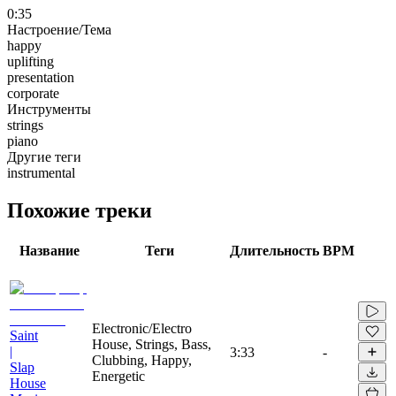
0:35
Настроение/Тема
happy
uplifting
presentation
corporate
Инструменты
strings
piano
Другие теги
instrumental
Похожие треки
Название
Теги
Длительность
BPM
Electronic/Electro
Saint
House, Strings, Bass,
|
3:33
-
Clubbing, Happy,
Slap
Energetic
House