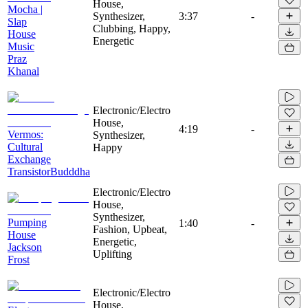
House,
Mocha |
Synthesizer,
3:37
-
Slap
Clubbing, Happy,
House
Energetic
Music
Praz
Khanal
Electronic/Electro
House,
4:19
-
Vermos:
Synthesizer,
Сultural
Happy
Exchange
TransistorBudddha
Electronic/Electro
House,
Synthesizer,
Pumping
1:40
-
Fashion, Upbeat,
House
Energetic,
Jackson
Uplifting
Frost
Electronic/Electro
House,