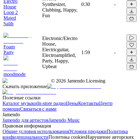
Electro
Synthesizer,
0:30
-
House
Clubbing, Happy,
Loop 2
Fun
Majed
Salih
Electronic/Electro
House,
Foam
Electricguitar,
Party
1:59
-
Electroamplified,
Party, Happy,
Upbeat
moodmode
©
2026
Jamendo Licensing
Скачать приложение
Полезные ссылки
Каталог музыки
In-store радио
Цены
Контакты
Центр
помощи
Связаться с нами
Jamendo
Jamendo для артистов
Jamendo Music
Правовая информация
Общие условия использования
Условия продажи
Политика
конфиденциальности
Политика cookies
Нарушение авторских