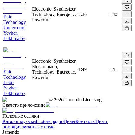
Electronic, Synthesizer,
Technology, Energetic,
2:36
140
Epic
Powerful
Technology
Underscore
Yevhen
Lokhmatov
Electronic, Synthesizer,
Electricpiano,
1:49
141
Epic
Technology, Energetic,
Technology
Powerful
Loop
Yevhen
Lokhmatov
©
2026
Jamendo Licensing
Скачать приложение
Полезные ссылки
Каталог музыки
In-store радио
Цены
Контакты
Центр
помощи
Связаться с нами
Jamendo