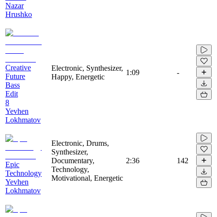
Nazar
Hrushko
Creative
Electronic, Synthesizer,
1:09
-
Future
Happy, Energetic
Bass
Edit
8
Yevhen
Lokhmatov
Electronic, Drums,
Synthesizer,
Documentary,
2:36
142
Epic
Technology,
Technology
Motivational, Energetic
Yevhen
Lokhmatov