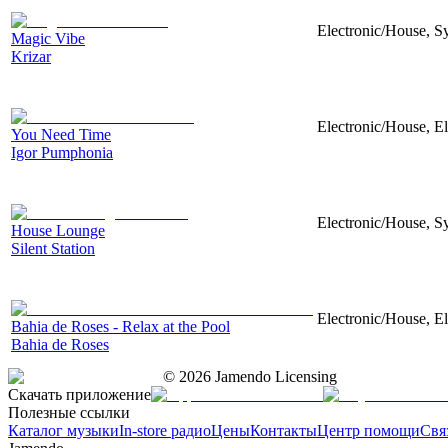
Electronic/House, S
Magic Vibe
Krizar
Electronic/House, El
You Need Time
Igor Pumphonia
Electronic/House, S
House Lounge
Silent Station
Electronic/House, E
Bahia de Roses - Relax at the Pool
Bahia de Roses
©
2026
Jamendo Licensing
Скачать приложение
Полезные ссылки
Каталог музыки
In-store радио
Цены
Контакты
Центр помощи
Свя