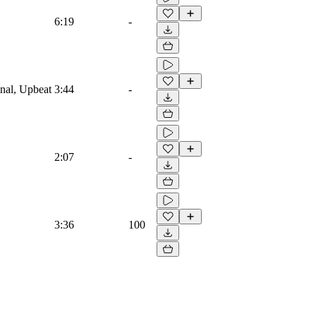
6:19
-
onal, Upbeat
3:44
-
2:07
-
3:36
100