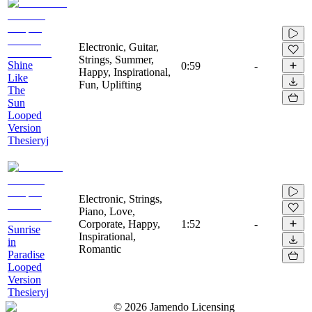
Electronic, Guitar,
Strings, Summer,
Shine
0:59
-
Happy, Inspirational,
Like
Fun, Uplifting
The
Sun
Looped
Version
Thesieryj
Electronic, Strings,
Piano, Love,
Corporate, Happy,
1:52
-
Sunrise
Inspirational,
in
Romantic
Paradise
Looped
Version
Thesieryj
©
2026
Jamendo Licensing