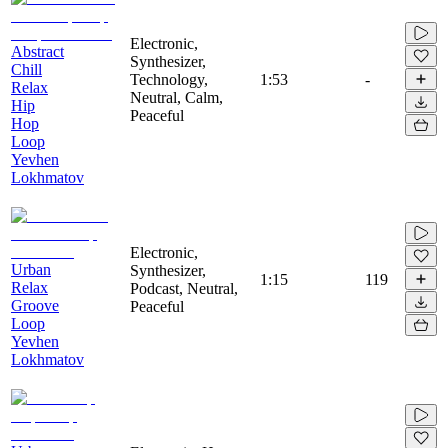
Electronic,
Abstract
Synthesizer,
Chill
Technology,
1:53
-
Relax
Neutral, Calm,
Hip
Peaceful
Hop
Loop
Yevhen
Lokhmatov
Electronic,
Urban
Synthesizer,
1:15
119
Relax
Podcast, Neutral,
Groove
Peaceful
Loop
Yevhen
Lokhmatov