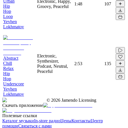
Urban
Electronic, Happy,
1:48
107
Hip
Groovy, Peaceful
Hop
Loop
Yevhen
Lokhmatov
Electronic,
Abstract
Synthesizer,
Chill
2:53
135
Podcast, Neutral,
Relax
Peaceful
Hip
Hop
Underscore
Yevhen
Lokhmatov
©
2026
Jamendo Licensing
Скачать приложение
Полезные ссылки
Каталог музыки
In-store радио
Цены
Контакты
Центр
помощи
Связаться с нами