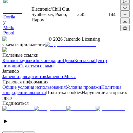
Electronic/Chill Out,
Synthesizer, Piano,
2:45
144
Dorila
Happy
y
Mello
Popoi
©
2026
Jamendo Licensing
Скачать приложение
Полезные ссылки
Каталог музыки
In-store радио
Цены
Контакты
Центр
помощи
Связаться с нами
Jamendo
Jamendo для артистов
Jamendo Music
Правовая информация
Общие условия использования
Условия продажи
Политика
конфиденциальности
Политика cookies
Нарушение авторских
прав
Подписаться