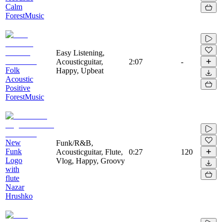
Calm
ForestMusic
Easy Listening,
Acousticguitar,
2:07
-
Folk
Happy, Upbeat
Acoustic
Positive
ForestMusic
New
Funk/R&B,
Funk
Acousticguitar, Flute,
0:27
120
Logo
Vlog, Happy, Groovy
with
flute
Nazar
Hrushko