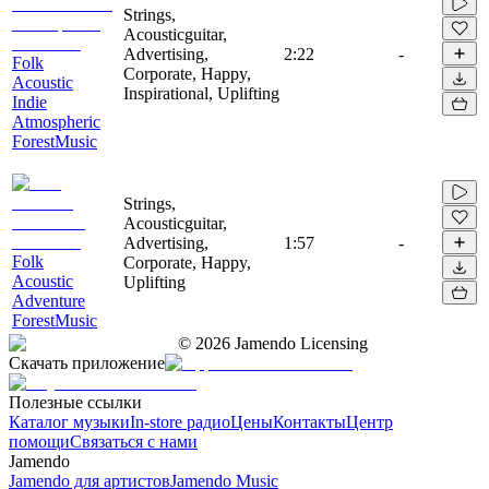
Strings,
Acousticguitar,
Advertising,
2:22
-
Folk
Corporate, Happy,
Acoustic
Inspirational, Uplifting
Indie
Atmospheric
ForestMusic
Strings,
Acousticguitar,
Advertising,
1:57
-
Folk
Corporate, Happy,
Acoustic
Uplifting
Adventure
ForestMusic
©
2026
Jamendo Licensing
Скачать приложение
Полезные ссылки
Каталог музыки
In-store радио
Цены
Контакты
Центр
помощи
Связаться с нами
Jamendo
Jamendo для артистов
Jamendo Music