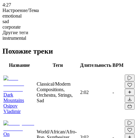
4:27
Настроение/Тема
emotional
sad
corporate
Другие теги
instrumental
Похожие треки
Название
Теги
Длительность
BPM
Classical/Modern
Compositions,
2:02
-
Dark
Orchestra, Strings,
Mountains
Sad
Osipov
Vladimir
World/African/Afro-
On
Pop, Synthesizer,
3:02
-