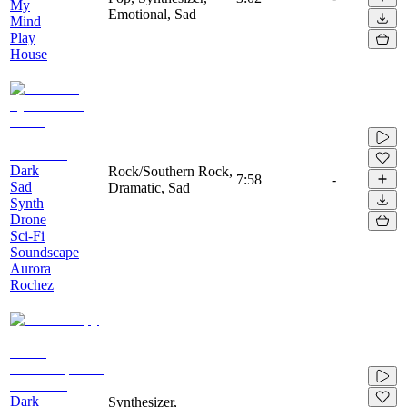
My
Emotional, Sad
Mind
Play
House
Dark
Rock/Southern Rock,
7:58
-
Sad
Dramatic, Sad
Synth
Drone
Sci-Fi
Soundscape
Aurora
Rochez
Dark
Synthesizer,