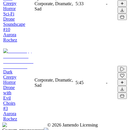
Creepy
Corporate, Dramatic,
5:33
-
Horror
Sad
Sci-Fi
Drone
Soundscape
#10
Aurora
Rochez
Dark
Creepy
Corporate, Dramatic,
Horror
5:45
-
Sad
Drone
with
Evil
Choirs
#3
Aurora
Rochez
©
2026
Jamendo Licensing