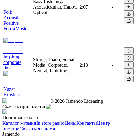
Easy Listening,
Acousticguitar, Happy,
2:07
-
Folk
Upbeat
Acoustic
Positive
ForestMusic
Inspiring
Strings, Piano, Social
corporate
Media, Corporate,
2:13
-
time
Neutral, Uplifting
Nazar
Hrushko
©
2026
Jamendo Licensing
Скачать приложение
Полезные ссылки
Каталог музыки
In-store радио
Цены
Контакты
Центр
помощи
Связаться с нами
Jamendo