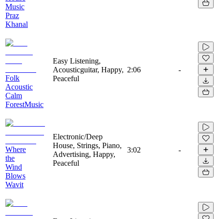
Music
Praz
Khanal
Easy Listening,
Acousticguitar, Happy,
2:06
-
Folk
Peaceful
Acoustic
Calm
ForestMusic
Electronic/Deep
House, Strings, Piano,
Where
3:02
-
Advertising, Happy,
the
Peaceful
Wind
Blows
Wavit