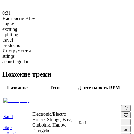
0:31
Настроение/Тема
happy
exciting
uplifting
travel
production
Инструменты
strings
acousticguitar
Похожие треки
Название
Теги
Длительность
BPM
Electronic/Electro
Saint
House, Strings, Bass,
|
3:33
-
Clubbing, Happy,
Slap
Energetic
House