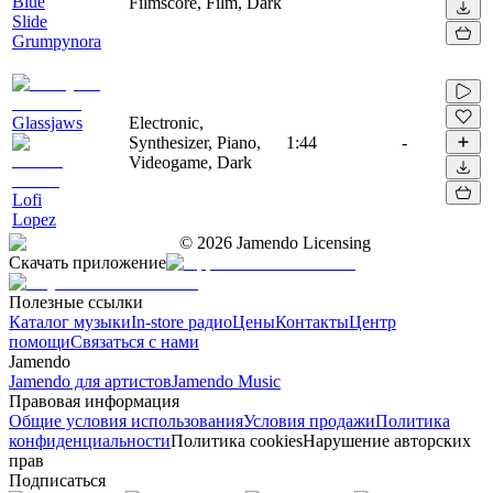
Blue
Filmscore, Film, Dark
Slide
Grumpynora
Glassjaws
Electronic,
Synthesizer, Piano,
1:44
-
Videogame, Dark
Lofi
Lopez
©
2026
Jamendo Licensing
Скачать приложение
Полезные ссылки
Каталог музыки
In-store радио
Цены
Контакты
Центр
помощи
Связаться с нами
Jamendo
Jamendo для артистов
Jamendo Music
Правовая информация
Общие условия использования
Условия продажи
Политика
конфиденциальности
Политика cookies
Нарушение авторских
прав
Подписаться