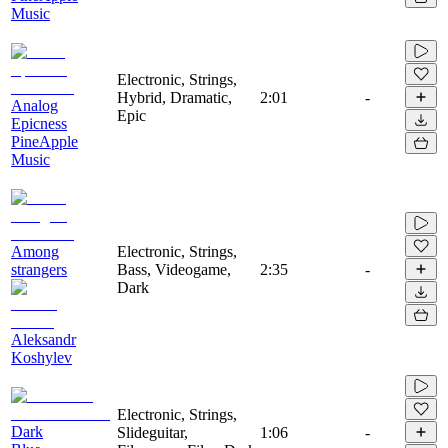
Music
Electronic, Strings,
Hybrid, Dramatic,
2:01
-
Analog
Epic
Epicness
PineApple
Music
Among
Electronic, Strings,
strangers
Bass, Videogame,
2:35
-
Dark
Aleksandr
Koshylev
Electronic, Strings,
Dark
Slideguitar,
1:06
-