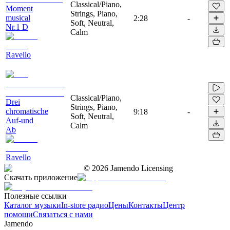
Classical/Piano,
Moment
Strings, Piano,
musical
2:28
-
Soft, Neutral,
Nr.1 D
Calm
Ravello
Classical/Piano,
Drei
Strings, Piano,
chromatische
9:18
-
Soft, Neutral,
Auf-und
Calm
Ab
Ravello
©
2026
Jamendo Licensing
Скачать приложение
Полезные ссылки
Каталог музыки
In-store радио
Цены
Контакты
Центр
помощи
Связаться с нами
Jamendo