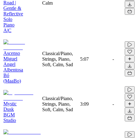
Road |
Calm
Gentle &
Reflective
Solo
Piano
A|C
Ascenso
Classical/Piano,
Miguel
Strings, Piano,
5:07
-
Angel
Soft, Calm, Sad
Albentosa
Bó
(MaaBo)
Classical/Piano,
Mystic
Strings, Piano,
3:09
-
Dusk
Soft, Calm, Sad
BGM
Studio