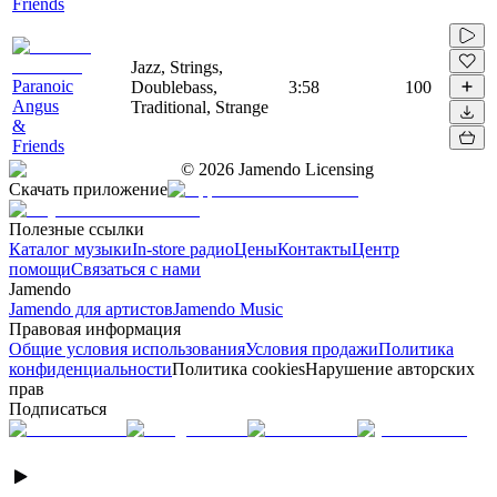
Friends
Jazz, Strings,
Paranoic
Doublebass,
3:58
100
Angus
Traditional, Strange
&
Friends
©
2026
Jamendo Licensing
Скачать приложение
Полезные ссылки
Каталог музыки
In-store радио
Цены
Контакты
Центр
помощи
Связаться с нами
Jamendo
Jamendo для артистов
Jamendo Music
Правовая информация
Общие условия использования
Условия продажи
Политика
конфиденциальности
Политика cookies
Нарушение авторских
прав
Подписаться