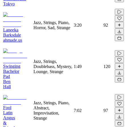
Tokyo
Jazz, Strings, Piano,
3:20
92
Horror, Sad, Strange
Laneeka
Barksdale
ahmade.us
Jazz, Strings,
Swinging
Doublebass, Mystery,
1:49
120
Bachelor
Lounge, Strange
Pad
Ben
Hall
Jazz, Strings, Piano,
Fool
Abstract,
7:02
97
Latin
Improvisation,
Angus
Strange
&