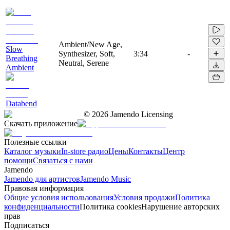
Ambient/New Age,
Slow
Synthesizer, Soft,
3:34
-
Breathing
Neutral, Serene
Ambient
Databend
©
2026
Jamendo Licensing
Скачать приложение
Полезные ссылки
Каталог музыки
In-store радио
Цены
Контакты
Центр
помощи
Связаться с нами
Jamendo
Jamendo для артистов
Jamendo Music
Правовая информация
Общие условия использования
Условия продажи
Политика
конфиденциальности
Политика cookies
Нарушение авторских
прав
Подписаться