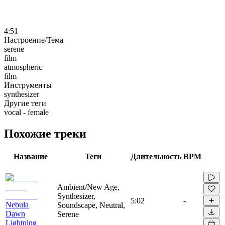
4:51
Настроение/Тема
serene
film
atmospheric
film
Инструменты
synthesizer
Другие теги
vocal - female
Похожие треки
Название
Теги
Длительность
BPM
Ambient/New Age,
Synthesizer,
5:02
-
Nebula
Soundscape, Neutral,
Dawn
Serene
Lightning