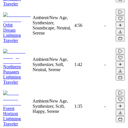
Traveler
Ambient/New Age,
Synthesizer,
Orbit
4:56
-
Soundscape, Neutral,
Dream
Serene
Lightning
Traveler
Ambient/New Age,
Synthesizer, Soft,
1:42
-
Northrern
Neutral, Serene
Passages
Lightning
Traveler
Ambient/New Age,
Synthesizer, Scifi,
1:35
-
Forest
Happy, Serene
Horizon
Lightning
Traveler