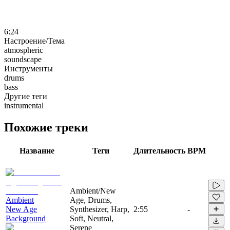
6:24
Настроение/Тема
atmospheric
soundscape
Инструменты
drums
bass
Другие теги
instrumental
Похожие треки
Название
Теги
Длительность
BPM
Ambient/New
Ambient
Age, Drums,
New Age
Synthesizer, Harp,
2:55
-
Background
Soft, Neutral,
Serene