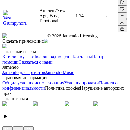
Ambient/New
Age, Bass,
1:54
-
Vast
Emotional
Grumpynora
©
2026
Jamendo Licensing
Скачать приложение
Полезные ссылки
Каталог музыки
In-store радио
Цены
Контакты
Центр
помощи
Связаться с нами
Jamendo
Jamendo для артистов
Jamendo Music
Правовая информация
Общие условия использования
Условия продажи
Политика
конфиденциальности
Политика cookies
Нарушение авторских
прав
Подписаться