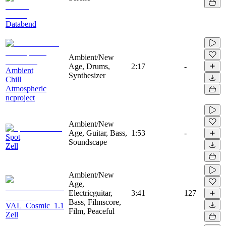
Databend
Ambient/New
Age, Drums,
2:17
-
Ambient
Synthesizer
Chill
Atmospheric
ncproject
Ambient/New
Age, Guitar, Bass,
1:53
-
Spot
Soundscape
Zell
Ambient/New
Age,
Electricguitar,
3:41
127
Bass, Filmscore,
VAL_Cosmic_1.1
Film, Peaceful
Zell