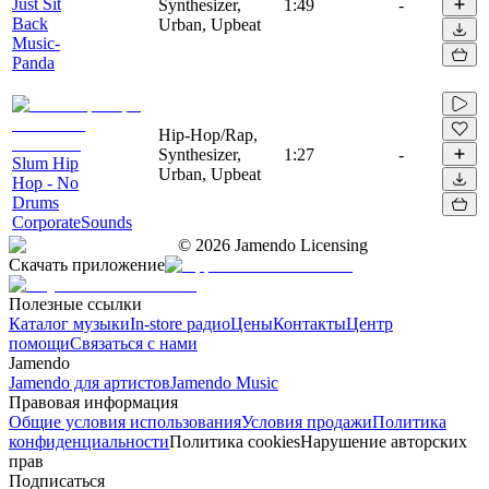
Just Sit
Synthesizer,
1:49
-
Back
Urban, Upbeat
Music-
Panda
Hip-Hop/Rap,
Synthesizer,
1:27
-
Slum Hip
Urban, Upbeat
Hop - No
Drums
CorporateSounds
©
2026
Jamendo Licensing
Скачать приложение
Полезные ссылки
Каталог музыки
In-store радио
Цены
Контакты
Центр
помощи
Связаться с нами
Jamendo
Jamendo для артистов
Jamendo Music
Правовая информация
Общие условия использования
Условия продажи
Политика
конфиденциальности
Политика cookies
Нарушение авторских
прав
Подписаться