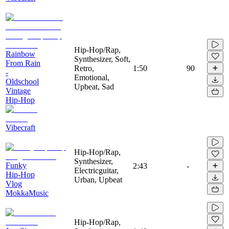
Hip-Hop/Rap,
Rainbow
Synthesizer, Soft,
From Rain
Retro,
1:50
90
-
Emotional,
Oldschool
Upbeat, Sad
Vintage
Hip-Hop
Vibecraft
Hip-Hop/Rap,
Synthesizer,
Funky
2:43
-
Electricguitar,
Hip-Hop
Urban, Upbeat
Vlog
MokkaMusic
Hip-Hop/Rap,