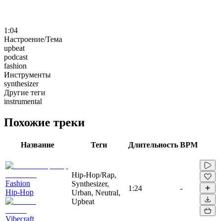
1:04
Настроение/Тема
upbeat
podcast
fashion
Инструменты
synthesizer
Другие теги
instrumental
Похожие треки
Название
Теги
Длительность
BPM
Hip-Hop/Rap,
Fashion
Synthesizer,
1:24
-
Hip-Hop
Urban, Neutral,
Upbeat
Vibecraft