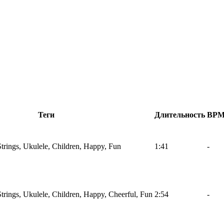
Теги
Длительность
BP
Strings, Ukulele, Children, Happy, Fun
1:41
-
Strings, Ukulele, Children, Happy, Cheerful, Fun
2:54
-