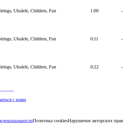
Strings, Ukulele, Children, Fun
1:00
-
Strings, Ukulele, Children, Fun
0:11
-
Strings, Ukulele, Children, Fun
0:22
-
заться с нами
иденциальности
Политика cookies
Нарушение авторских прав