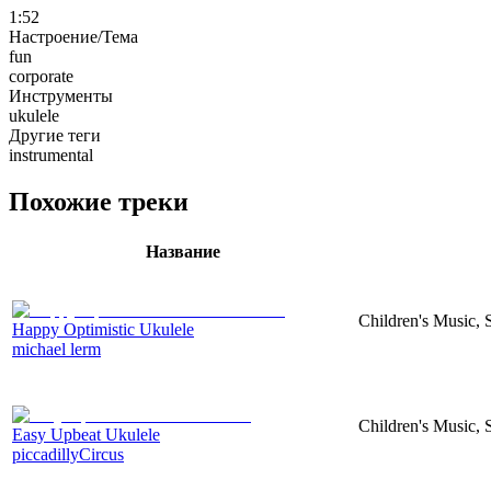
1:52
Настроение/Тема
fun
corporate
Инструменты
ukulele
Другие теги
instrumental
Похожие треки
Название
Children's Music, 
Happy Optimistic Ukulele
michael lerm
Children's Music, 
Easy Upbeat Ukulele
piccadillyCircus