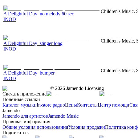
Children's Music, 
A Delightful Day_no melody 60 sec
INOD
Children's Music, 
A Delightful Day_stinger long
INOD
Children's Music, 
A Delightful Day_bumper
INOD
©
2026
Jamendo Licensing
Скачать приложение
Полезные ссылки
Каталог музыки
In-store радио
Цены
Контакты
Центр помощи
Свя
Jamendo
Jamendo для артистов
Jamendo Music
Правовая информация
Общие условия использования
Условия продажи
Политика конф
Подписаться