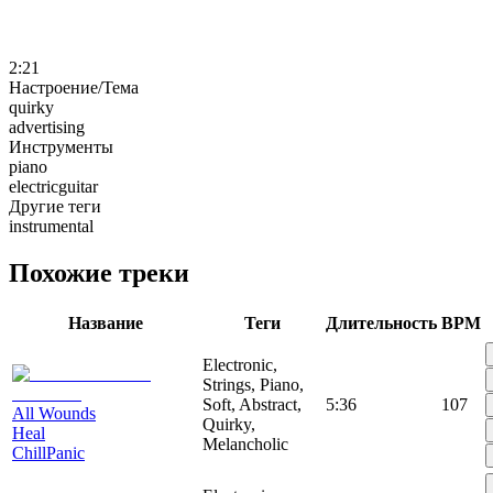
2:21
Настроение/Тема
quirky
advertising
Инструменты
piano
electricguitar
Другие теги
instrumental
Похожие треки
Название
Теги
Длительность
BPM
Electronic,
Strings, Piano,
Soft, Abstract,
5:36
107
All Wounds
Quirky,
Heal
Melancholic
ChillPanic