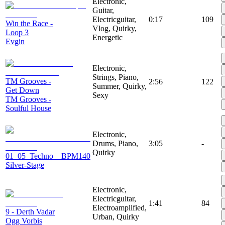
Electronic,
Guitar,
Electricguitar,
0:17
109
Win the Race -
Vlog, Quirky,
Loop 3
Energetic
Evgin
Electronic,
Strings, Piano,
TM Grooves -
2:56
122
Summer, Quirky,
Get Down
Sexy
TM Grooves -
Soulful House
Electronic,
Drums, Piano,
3:05
-
Quirky
01_05_Techno__BPM140
Silver-Stage
Electronic,
Electricguitar,
1:41
84
Electroamplified,
9 - Derth Vadar
Urban, Quirky
Ogg Vorbis