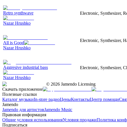
Retro synthwave
Electronic, Synthesizer, R
Nazar Hrushko
Electronic, Synthesizer, 
All is Good
Nazar Hrushko
Aggresive industrial bass
Electronic, Synthesizer, 
Nazar Hrushko
©
2026
Jamendo Licensing
Скачать приложение
Полезные ссылки
Каталог музыки
In-store радио
Цены
Контакты
Центр помощи
Свя
Jamendo
Jamendo для артистов
Jamendo Music
Правовая информация
Общие условия использования
Условия продажи
Политика конф
Подписаться