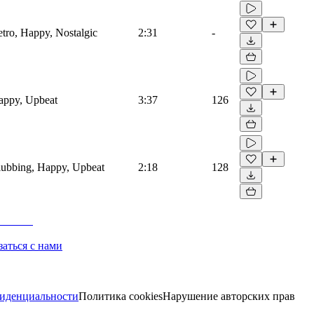
etro, Happy, Nostalgic
2:31
-
Happy, Upbeat
3:37
126
Clubbing, Happy, Upbeat
2:18
128
заться с нами
иденциальности
Политика cookies
Нарушение авторских прав