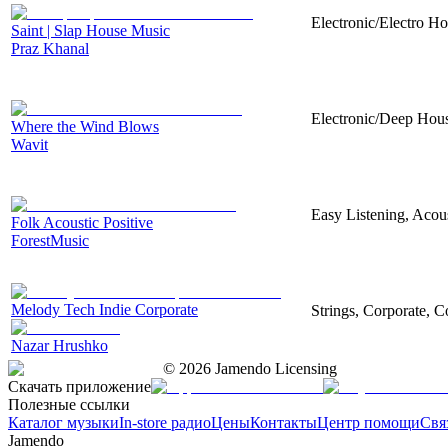
Electronic/Electro Ho
Saint | Slap House Music
Praz Khanal
Electronic/Deep House
Where the Wind Blows
Wavit
Easy Listening, Acou
Folk Acoustic Positive
ForestMusic
Melody Tech Indie Corporate
Strings, Corporate, 
Nazar Hrushko
©
2026
Jamendo Licensing
Скачать приложение
Полезные ссылки
Каталог музыки
In-store радио
Цены
Контакты
Центр помощи
Свя
Jamendo