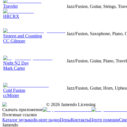
Traveler
Jazz/Fusion, Guitar, Strings, Tra
HRCRX
Jazz/Fusion, Saxophone, Piano,
Sixteen and Counting
CC Gilmore
Jazz/Fusion, Guitar, Piano, Trave
Night N2 Day
Mark Carter
Jazz/Fusion, Guitar, Horn, Upbeat
Cold Fusion
ccMixter
©
2026
Jamendo Licensing
Скачать приложение
Полезные ссылки
Каталог музыки
In-store радио
Цены
Контакты
Центр помощи
Свя
Jamendo