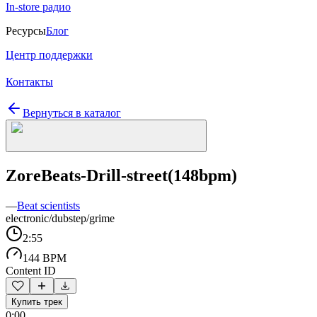
In-store радио
Ресурсы
Блог
Центр поддержки
Контакты
Вернуться в каталог
ZoreBeats-Drill-street(148bpm)
—
Beat scientists
electronic/dubstep/grime
2:55
144 BPM
Content ID
Купить трек
0:00