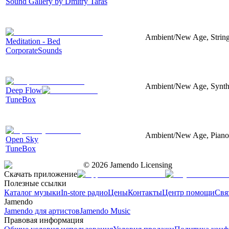
Sound Gallery by Dmitry Taras
Ambient/New Age, Strings
Meditation - Bed
CorporateSounds
Ambient/New Age, Synthes
Deep Flow
TuneBox
Ambient/New Age, Piano,
Open Sky
TuneBox
©
2026
Jamendo Licensing
Скачать приложение
Полезные ссылки
Каталог музыки
In-store радио
Цены
Контакты
Центр помощи
Свя
Jamendo
Jamendo для артистов
Jamendo Music
Правовая информация