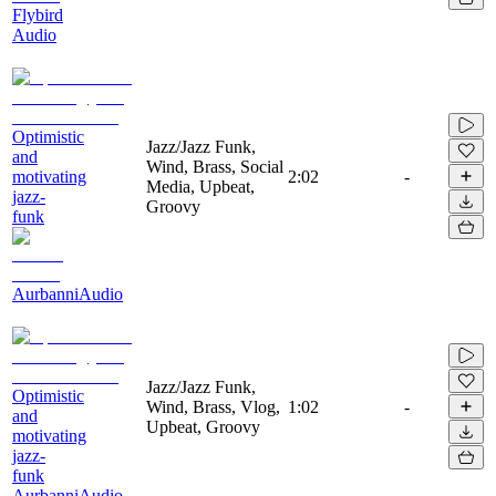
Flybird
Audio
Optimistic
Jazz/Jazz Funk,
and
Wind, Brass, Social
motivating
2:02
-
Media, Upbeat,
jazz-
Groovy
funk
AurbanniAudio
Jazz/Jazz Funk,
Optimistic
Wind, Brass, Vlog,
1:02
-
and
Upbeat, Groovy
motivating
jazz-
funk
AurbanniAudio