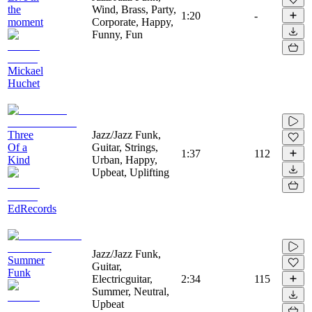
the
Wind, Brass, Party,
1:20
-
moment
Corporate, Happy,
Funny, Fun
Mickael
Huchet
Three
Jazz/Jazz Funk,
Of a
Guitar, Strings,
1:37
112
Kind
Urban, Happy,
Upbeat, Uplifting
EdRecords
Jazz/Jazz Funk,
Summer
Guitar,
Funk
Electricguitar,
2:34
115
Summer, Neutral,
Upbeat