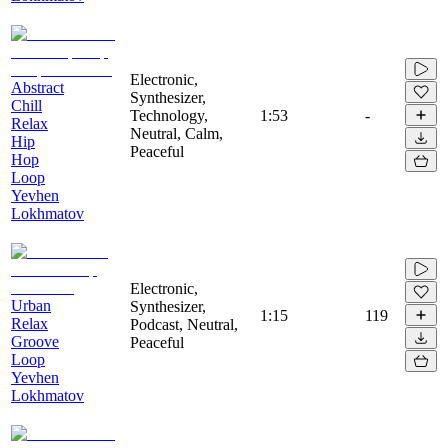
Electronic,
Abstract
Synthesizer,
Chill
Technology,
1:53
-
Relax
Neutral, Calm,
Hip
Peaceful
Hop
Loop
Yevhen
Lokhmatov
Electronic,
Urban
Synthesizer,
1:15
119
Relax
Podcast, Neutral,
Groove
Peaceful
Loop
Yevhen
Lokhmatov