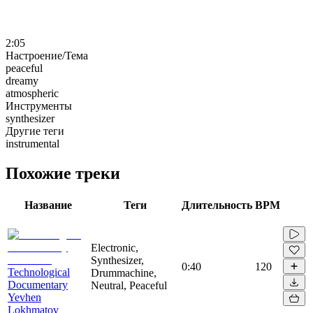
2:05
Настроение/Тема
peaceful
dreamy
atmospheric
Инструменты
synthesizer
Другие теги
instrumental
Похожие треки
Название
Теги
Длительность
BPM
Electronic,
Synthesizer,
0:40
120
Technological
Drummachine,
Documentary
Neutral, Peaceful
Yevhen
Lokhmatov