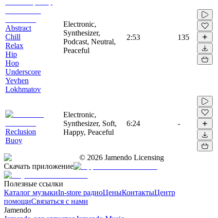
Electronic,
Abstract
Synthesizer,
Chill
2:53
135
Podcast, Neutral,
Relax
Peaceful
Hip
Hop
Underscore
Yevhen
Lokhmatov
Electronic,
Synthesizer, Soft,
6:24
-
Reclusion
Happy, Peaceful
Buoy
©
2026
Jamendo Licensing
Скачать приложение
Полезные ссылки
Каталог музыки
In-store радио
Цены
Контакты
Центр
помощи
Связаться с нами
Jamendo