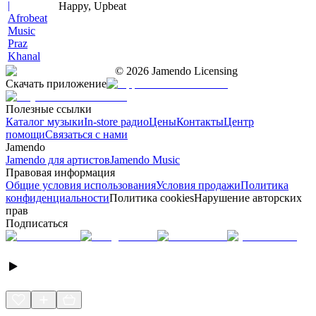
|
Happy, Upbeat
Afrobeat
Music
Praz
Khanal
©
2026
Jamendo Licensing
Скачать приложение
Полезные ссылки
Каталог музыки
In-store радио
Цены
Контакты
Центр
помощи
Связаться с нами
Jamendo
Jamendo для артистов
Jamendo Music
Правовая информация
Общие условия использования
Условия продажи
Политика
конфиденциальности
Политика cookies
Нарушение авторских
прав
Подписаться