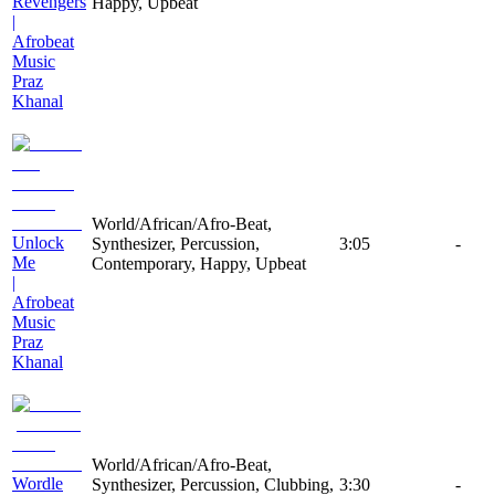
Revengers
Happy, Upbeat
|
Afrobeat
Music
Praz
Khanal
World/African/Afro-Beat,
Unlock
Synthesizer, Percussion,
3:05
-
Me
Contemporary, Happy, Upbeat
|
Afrobeat
Music
Praz
Khanal
World/African/Afro-Beat,
Wordle
Synthesizer, Percussion, Clubbing,
3:30
-