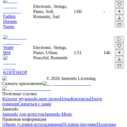
Electronic, Strings,
Piano, Soft,
1:00
-
Fading
Romantic, Sad
Dreams
Nargo
Watēr
Electronic, Strings,
Bēd
Piano, Urban,
1:51
146
Peaceful, Romantic
KOFĒSHOP
©
2026
Jamendo Licensing
Скачать приложение
Полезные ссылки
Каталог музыки
In-store радио
Цены
Контакты
Центр
помощи
Связаться с нами
Jamendo
Jamendo для артистов
Jamendo Music
Правовая информация
Общие условия использования
Условия продажи
Политика