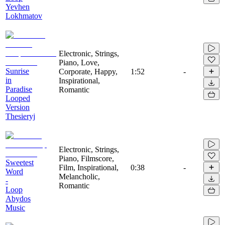
Yevhen
Lokhmatov
Electronic, Strings,
Piano, Love,
Sunrise
Corporate, Happy,
1:52
-
in
Inspirational,
Paradise
Romantic
Looped
Version
Thesieryj
Electronic, Strings,
Piano, Filmscore,
Sweetest
Film, Inspirational,
0:38
-
Word
Melancholic,
-
Romantic
Loop
Abydos
Music