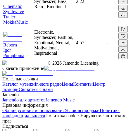
Synthesizer, Bass,
2:22
-
Cinematic
Retro, Emotional
Synthwave
Trailer
MokkaMusic
Electronic,
Synthesizer, Fashion,
Emotional, Neutral,
4:57
-
Reborn
Motivational,
Igor
Inspirational
Pumphonia
©
2026
Jamendo Licensing
Скачать приложение
Полезные ссылки
Каталог музыки
In-store радио
Цены
Контакты
Центр
помощи
Связаться с нами
Jamendo
Jamendo для артистов
Jamendo Music
Правовая информация
Общие условия использования
Условия продажи
Политика
конфиденциальности
Политика cookies
Нарушение авторских
прав
Подписаться