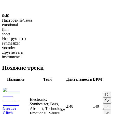
0:40
Настроение/Тема
emotional
film
sport
Инструменты
synthesizer
vocoder
Другие теги
instrumental
Похожие треки
Название
Теги
Длительность
BPM
Electronic,
Synthesizer, Bass,
2:48
140
Creative
Abstract, Technology,
Glitch
Emotional, Neutral