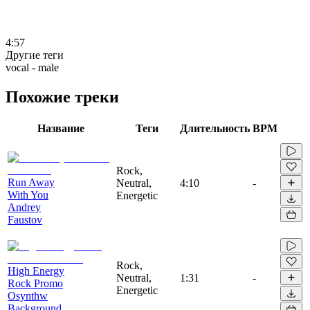
4:57
Другие теги
vocal - male
Похожие треки
Название
Теги
Длительность
BPM
Rock,
Run Away
Neutral,
4:10
-
With You
Energetic
Andrey
Faustov
Rock,
High Energy
Neutral,
1:31
-
Rock Promo
Energetic
Osynthw
Background