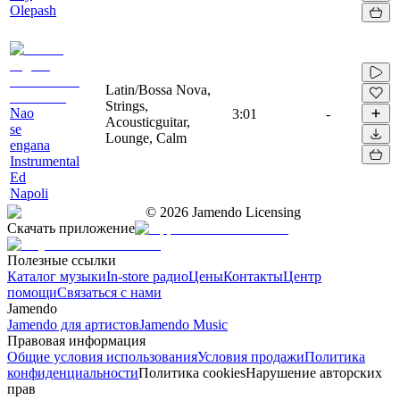
Olepash
Latin/Bossa Nova,
Strings,
Nao
3:01
-
Acousticguitar,
se
Lounge, Calm
engana
Instrumental
Ed
Napoli
©
2026
Jamendo Licensing
Скачать приложение
Полезные ссылки
Каталог музыки
In-store радио
Цены
Контакты
Центр
помощи
Связаться с нами
Jamendo
Jamendo для артистов
Jamendo Music
Правовая информация
Общие условия использования
Условия продажи
Политика
конфиденциальности
Политика cookies
Нарушение авторских
прав