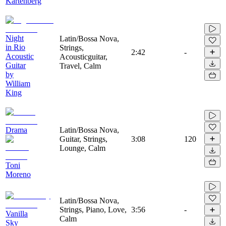
Kartenberg
Night
Latin/Bossa Nova,
in Rio
Strings,
2:42
-
Acoustic
Acousticguitar,
Guitar
Travel, Calm
by
William
King
Drama
Latin/Bossa Nova,
Guitar, Strings,
3:08
120
Lounge, Calm
Toni
Moreno
Latin/Bossa Nova,
Strings, Piano, Love,
3:56
-
Vanilla
Calm
Sky