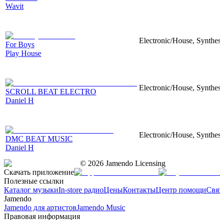
Wavit
Electronic/House, Synthes
For Boys
Play House
Electronic/House, Synthes
SCROLL BEAT ELECTRO
Daniel H
Electronic/House, Synthes
DMC BEAT MUSIC
Daniel H
©
2026
Jamendo Licensing
Скачать приложение
Полезные ссылки
Каталог музыки
In-store радио
Цены
Контакты
Центр помощи
Свя
Jamendo
Jamendo для артистов
Jamendo Music
Правовая информация