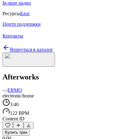
In-store радио
Ресурсы
Блог
Центр поддержки
Контакты
Вернуться в каталог
Afterworks
—
ERMO
electronic/house
3:40
122 BPM
Content ID
Купить трек
0:00