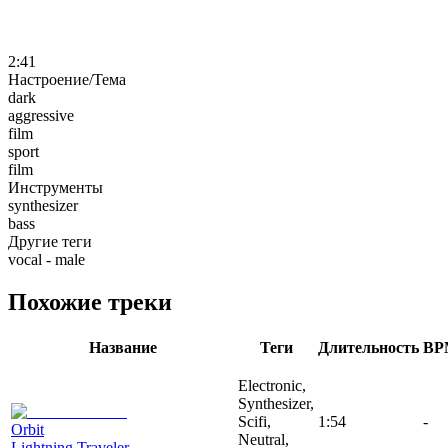
2:41
Настроение/Тема
dark
aggressive
film
sport
film
Инструменты
synthesizer
bass
Другие теги
vocal - male
Похожие треки
Название
Теги
Длительность
BP
Electronic,
Synthesizer,
Scifi,
1:54
-
Orbit
Neutral,
Lightning Traveler