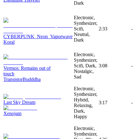
Dark
Electronic,
Synthesizer,
Scifi,
2:33
-
Neutral,
CYBERPUNK_Neon_Vaporwave
Dark
Koral
Electronic,
Synthesizer,
Scifi, Dark,
3:08
-
Vermos: Remains out of
Nostalgic,
touch
Sad
TransistorBudddha
Electronic,
Synthesizer,
Hybrid,
Last Sky Dream
3:17
-
Relaxing,
Dark,
Xenojam
Happy
Electronic,
Synthesizer,