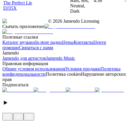
Bass, 80s,
4:36
-
The Perfect Lie
Neutral,
DJ35X
Dark
©
2026
Jamendo Licensing
Скачать приложение
Полезные ссылки
Каталог музыки
In-store радио
Цены
Контакты
Центр
помощи
Связаться с нами
Jamendo
Jamendo для артистов
Jamendo Music
Правовая информация
Общие условия использования
Условия продажи
Политика
конфиденциальности
Политика cookies
Нарушение авторских
прав
Подписаться