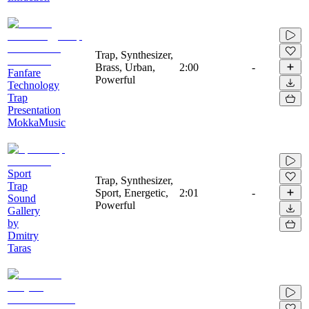
Trap, Synthesizer,
Brass, Urban,
2:00
-
Fanfare
Powerful
Technology
Trap
Presentation
MokkaMusic
Sport
Trap, Synthesizer,
Trap
Sport, Energetic,
2:01
-
Sound
Powerful
Gallery
by
Dmitry
Taras