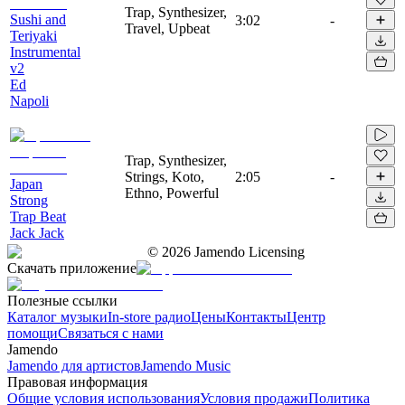
Trap, Synthesizer,
Sushi and
3:02
-
Travel, Upbeat
Teriyaki
Instrumental
v2
Ed
Napoli
Trap, Synthesizer,
Strings, Koto,
2:05
-
Japan
Ethno, Powerful
Strong
Trap Beat
Jack Jack
©
2026
Jamendo Licensing
Скачать приложение
Полезные ссылки
Каталог музыки
In-store радио
Цены
Контакты
Центр
помощи
Связаться с нами
Jamendo
Jamendo для артистов
Jamendo Music
Правовая информация
Общие условия использования
Условия продажи
Политика