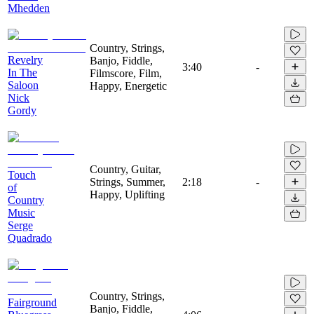
Mhedden
Country, Strings,
Revelry
Banjo, Fiddle,
3:40
-
In The
Filmscore, Film,
Saloon
Happy, Energetic
Nick
Gordy
Country, Guitar,
Touch
Strings, Summer,
2:18
-
of
Happy, Uplifting
Country
Music
Serge
Quadrado
Country, Strings,
Fairground
Banjo, Fiddle,