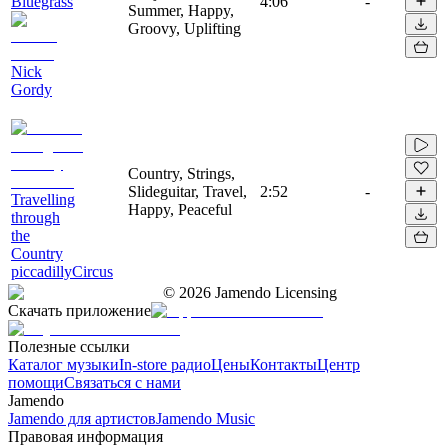
Bluegrass
4:06
-
Summer, Happy,
Groovy, Uplifting
Nick
Gordy
Country, Strings,
Slideguitar, Travel,
2:52
-
Travelling
Happy, Peaceful
through
the
Country
piccadillyCircus
©
2026
Jamendo Licensing
Скачать приложение
Полезные ссылки
Каталог музыки
In-store радио
Цены
Контакты
Центр
помощи
Связаться с нами
Jamendo
Jamendo для артистов
Jamendo Music
Правовая информация