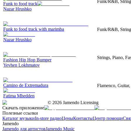
Funk/R&B, String
Funk to food track
Nazar Hrushko
Funk to food track with marimba
Funk/R&B, String
Nazar Hrushko
Strings, Piano, Fa
Fashion Hip Hop Bumper
Yevhen Lokhmatov
Camino de Extremadura
Flamenco, Guitar,
Fatima Mhedden
©
2026
Jamendo Licensing
Скачать приложение
Полезные ссылки
Каталог музыки
In-store радио
Цены
Контакты
Центр помощи
Свя
Jamendo
Jamendo для артистов
Jamendo Music