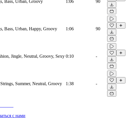
s, Bass, Urban, Groovy
1:06
90
s, Bass, Urban, Happy, Groovy
1:06
90
shion, Jingle, Neutral, Groovy, Sexy
0:10
-
 Strings, Summer, Neutral, Groovy
1:38
-
заться с нами