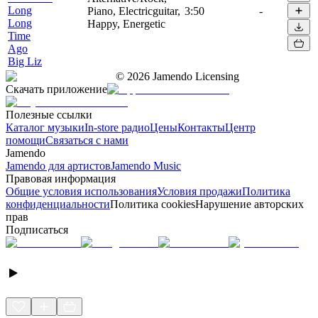
Long
Piano, Electricguitar,
3:50
-
Long
Happy, Energetic
Time
Ago
Big Liz
©
2026
Jamendo Licensing
Скачать приложение
Полезные ссылки
Каталог музыки
In-store радио
Цены
Контакты
Центр
помощи
Связаться с нами
Jamendo
Jamendo для артистов
Jamendo Music
Правовая информация
Общие условия использования
Условия продажи
Политика
конфиденциальности
Политика cookies
Нарушение авторских
прав
Подписаться