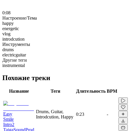
0:08
Настроение/Тема
happy
energetic
vlog
introdcution
Инструменты
drums
electricguitar
Другие теги
instrumental
Похожие треки
Название
Теги
Длительность
BPM
Drums, Guitar,
Easy
0:23
-
Introdcution, Happy
Smile
Intro2
TaigaSoundProd