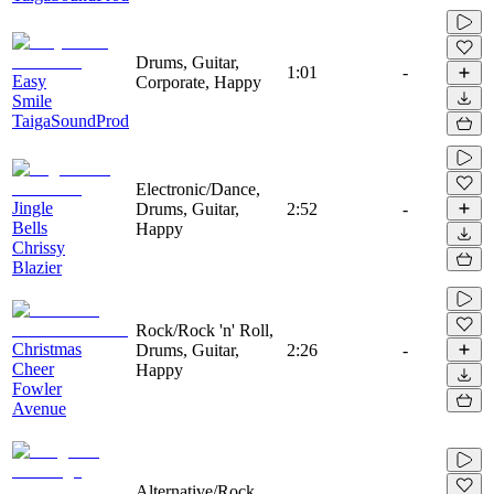
Drums, Guitar,
1:01
-
Easy
Corporate, Happy
Smile
TaigaSoundProd
Electronic/Dance,
Jingle
Drums, Guitar,
2:52
-
Bells
Happy
Chrissy
Blazier
Rock/Rock 'n' Roll,
Christmas
Drums, Guitar,
2:26
-
Cheer
Happy
Fowler
Avenue
Alternative/Rock,