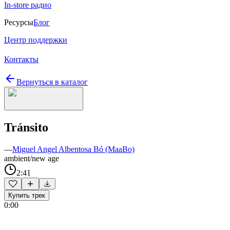
In-store радио
Ресурсы
Блог
Центр поддержки
Контакты
Вернуться в каталог
Tránsito
—
Miguel Angel Albentosa Bó (MaaBo)
ambient/new age
2:41
Купить трек
0:00