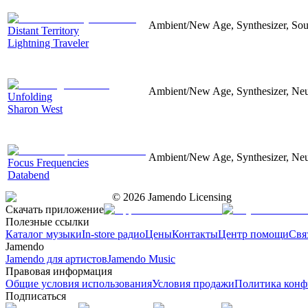
Ambient/New Age, Synthesizer, Soun
Distant Territory
Lightning Traveler
Ambient/New Age, Synthesizer, Neu
Unfolding
Sharon West
Ambient/New Age, Synthesizer, Neu
Focus Frequencies
Databend
©
2026
Jamendo Licensing
Скачать приложение
Полезные ссылки
Каталог музыки
In-store радио
Цены
Контакты
Центр помощи
Свя
Jamendo
Jamendo для артистов
Jamendo Music
Правовая информация
Общие условия использования
Условия продажи
Политика конф
Подписаться