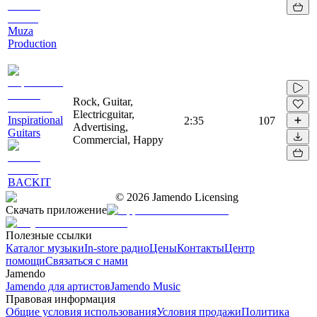
Muza
Production
Rock, Guitar,
Electricguitar,
Inspirational
2:35
107
Advertising,
Guitars
Commercial, Happy
BACKIT
©
2026
Jamendo Licensing
Скачать приложение
Полезные ссылки
Каталог музыки
In-store радио
Цены
Контакты
Центр
помощи
Связаться с нами
Jamendo
Jamendo для артистов
Jamendo Music
Правовая информация
Общие условия использования
Условия продажи
Политика