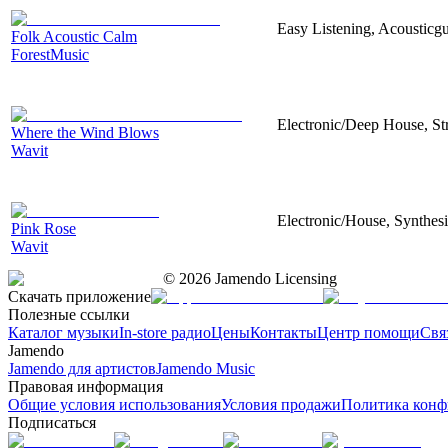
Easy Listening, Acousticgu
Folk Acoustic Calm
ForestMusic
Electronic/Deep House, Str
Where the Wind Blows
Wavit
Electronic/House, Synthes
Pink Rose
Wavit
©
2026
Jamendo Licensing
Скачать приложение
Полезные ссылки
Каталог музыки
In-store радио
Цены
Контакты
Центр помощи
Свя
Jamendo
Jamendo для артистов
Jamendo Music
Правовая информация
Общие условия использования
Условия продажи
Политика конф
Подписаться