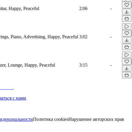
itar, Happy, Peaceful
2:06
-
ings, Piano, Advertising, Happy, Peaceful
3:02
-
izer, Lounge, Happy, Peaceful
3:15
-
заться с нами
иденциальности
Политика cookies
Нарушение авторских прав