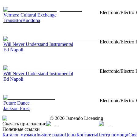
Electronic/Electro
Vermos: Сultural Exchange
TransistorBudddha
Electronic/Electro
Will Never Understand Instrumental
Ed Napoli
Electronic/Electro
Will Never Understand Instrumental
Ed Napoli
Electronic/Electro 
Future Dance
Jackson Frost
©
2026
Jamendo Licensing
Скачать приложение
Полезные ссылки
Каталог музыки
In-store радио
Цены
Контакты
Центр помощи
Свя