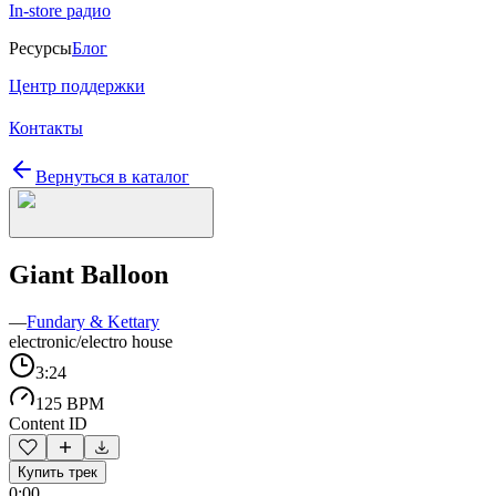
In-store радио
Ресурсы
Блог
Центр поддержки
Контакты
Вернуться в каталог
Giant Balloon
—
Fundary & Kettary
electronic/electro house
3:24
125 BPM
Content ID
Купить трек
0:00