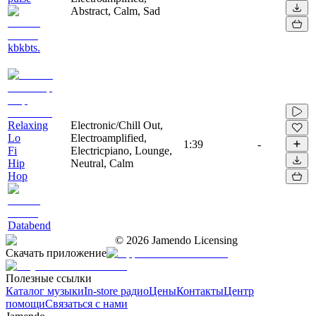
Abstract, Calm, Sad
kbkbts.
Relaxing
Electronic/Chill Out,
Lo
Electroamplified,
1:39
-
Fi
Electricpiano, Lounge,
Hip
Neutral, Calm
Hop
Databend
©
2026
Jamendo Licensing
Скачать приложение
Полезные ссылки
Каталог музыки
In-store радио
Цены
Контакты
Центр
помощи
Связаться с нами