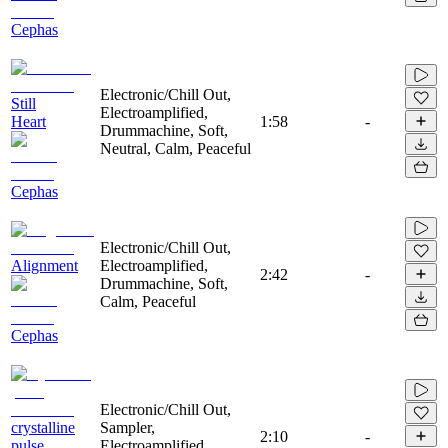
Cephas
Electronic/Chill Out,
Still
Electroamplified,
Heart
1:58
-
Drummachine, Soft,
Neutral, Calm, Peaceful
Cephas
Electronic/Chill Out,
Alignment
Electroamplified,
2:42
-
Drummachine, Soft,
Calm, Peaceful
Cephas
Electronic/Chill Out,
crystalline
Sampler,
2:10
-
pulse
Electroamplified,