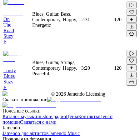
Blues, Guitar, Bass,
On
Contemporary, Happy,
2:31
120
The
Energetic
Road
Suzy
E
Blues, Guitar, Strings,
Contemporary, Happy,
3:20
120
Trusty
Peaceful
Blues
Suzy
E
©
2026
Jamendo Licensing
Скачать приложение
Полезные ссылки
Каталог музыки
In-store радио
Цены
Контакты
Центр
помощи
Связаться с нами
Jamendo
Jamendo для артистов
Jamendo Music
Правовая информация