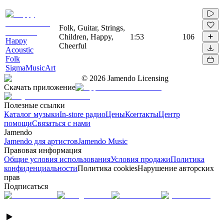
Folk, Guitar, Strings,
Children, Happy,
1:53
106
Happy
Cheerful
Acoustic
Folk
SigmaMusicArt
©
2026
Jamendo Licensing
Скачать приложение
Полезные ссылки
Каталог музыки
In-store радио
Цены
Контакты
Центр
помощи
Связаться с нами
Jamendo
Jamendo для артистов
Jamendo Music
Правовая информация
Общие условия использования
Условия продажи
Политика
конфиденциальности
Политика cookies
Нарушение авторских
прав
Подписаться