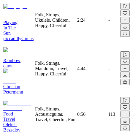
Folk, Strings,
Ukulele, Children,
2:24
-
Playing
Happy, Cheerful
In The
Sun
piccadillyCircus
Rainbow
Folk, Strings,
dawn
Mandolin, Travel,
4:44
-
Happy, Cheerful
Christian
Petermann
Folk, Strings,
Food
Acousticguitar,
0:56
113
Travel
Travel, Cheerful, Fun
Oleksii
Bezsalov