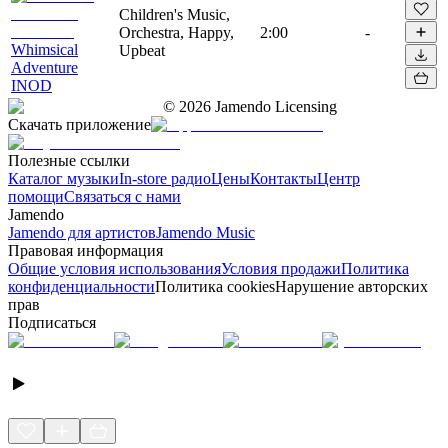
Children's Music,
Orchestra, Happy,
2:00
-
Whimsical
Upbeat
Adventure
INOD
©
2026
Jamendo Licensing
Скачать приложение
Полезные ссылки
Каталог музыки
In-store радио
Цены
Контакты
Центр
помощи
Связаться с нами
Jamendo
Jamendo для артистов
Jamendo Music
Правовая информация
Общие условия использования
Условия продажи
Политика
конфиденциальности
Политика cookies
Нарушение авторских
прав
Подписаться