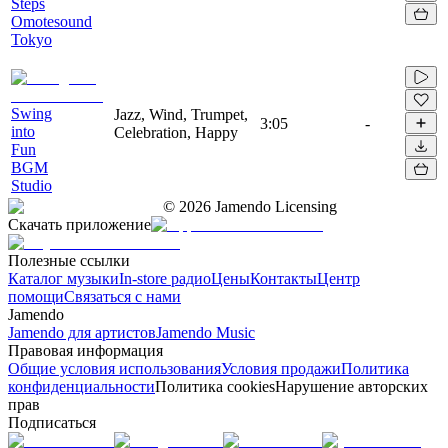
Steps
Omotesound
Tokyo
Swing
Jazz, Wind, Trumpet,
3:05
-
into
Celebration, Happy
Fun
BGM
Studio
©
2026
Jamendo Licensing
Скачать приложение
Полезные ссылки
Каталог музыки
In-store радио
Цены
Контакты
Центр
помощи
Связаться с нами
Jamendo
Jamendo для артистов
Jamendo Music
Правовая информация
Общие условия использования
Условия продажи
Политика
конфиденциальности
Политика cookies
Нарушение авторских
прав
Подписаться