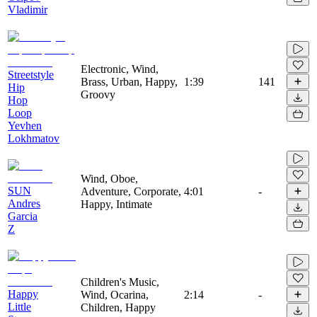
Vladimir
Electronic, Wind,
Streetstyle
Brass, Urban, Happy,
1:39
141
Hip
Groovy
Hop
Loop
Yevhen
Lokhmatov
Wind, Oboe,
SUN
Adventure, Corporate,
4:01
-
Andres
Happy, Intimate
Garcia
Z
Children's Music,
Happy
Wind, Ocarina,
2:14
-
Little
Children, Happy