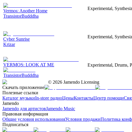
Experimental, Synthesiz
Vermos: Another Home
TransistorBudddha
Experimental, Synthesi
Cyber Sunrise
Krizar
VERMOS: LOOK AT ME
Experimental, Drums, P
TransistorBudddha
©
2026
Jamendo Licensing
Скачать приложение
Полезные ссылки
Каталог музыки
In-store радио
Цены
Контакты
Центр помощи
Свя
Jamendo
Jamendo для артистов
Jamendo Music
Правовая информация
Общие условия использования
Условия продажи
Политика конф
Подписаться