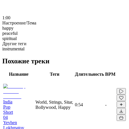
1:00
Настроение/Тема
happy
peaceful
spiritual
Другие теги
instrumental
Похожие треки
Название
Теги
Длительность
BPM
India
World, Strings, Sitar,
0:54
-
Pop
Bollywood, Happy
Short
04
Yevhen
Lokhmatov