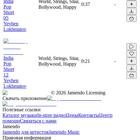
India
World, Strings, Sitar,
0:37
-
Pop
Bollywood, Happy
Short
05
Yevhen
Lokhmatov
India
World, Strings, Sitar,
0:21
-
Pop
Bollywood, Happy
Short
12
Yevhen
Lokhmatov
©
2026
Jamendo Licensing
Скачать приложение
Полезные ссылки
Каталог музыки
In-store радио
Цены
Контакты
Центр
помощи
Связаться с нами
Jamendo
Jamendo для артистов
Jamendo Music
Правовая информация