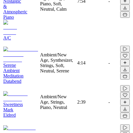
Nostalgic
7:54
-
Piano, Soft,
&
Neutral, Calm
Atmospheric
Piano
A|C
Ambient/New
Age, Synthesizer,
4:14
-
Serene
Strings, Soft,
Ambient
Neutral, Serene
Meditation
Databend
Ambient/New
Age, Strings,
2:39
-
Sweetness
Piano, Neutral
Mark
Eldred