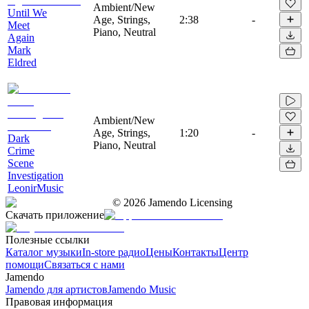
Ambient/New
Until We
Age, Strings,
2:38
-
Meet
Piano, Neutral
Again
Mark
Eldred
Ambient/New
Age, Strings,
1:20
-
Dark
Piano, Neutral
Crime
Scene
Investigation
LeonirMusic
©
2026
Jamendo Licensing
Скачать приложение
Полезные ссылки
Каталог музыки
In-store радио
Цены
Контакты
Центр
помощи
Связаться с нами
Jamendo
Jamendo для артистов
Jamendo Music
Правовая информация