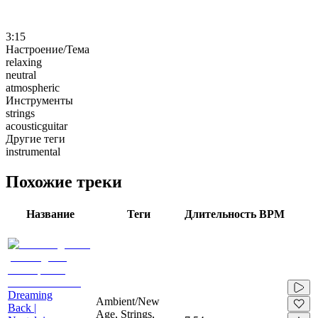
3:15
Настроение/Тема
relaxing
neutral
atmospheric
Инструменты
strings
acousticguitar
Другие теги
instrumental
Похожие треки
Название
Теги
Длительность
BPM
Dreaming
Ambient/New
Back |
Age, Strings,