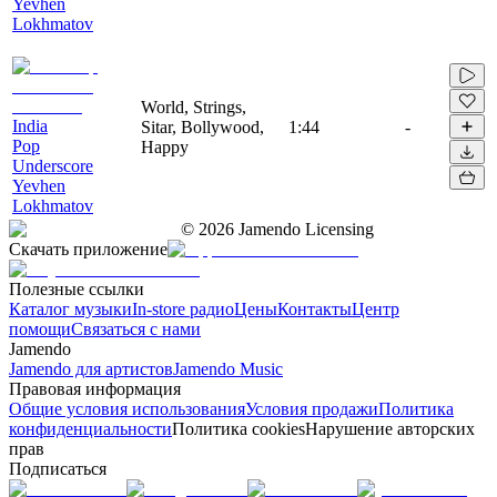
Yevhen
Lokhmatov
World, Strings,
India
Sitar, Bollywood,
1:44
-
Pop
Happy
Underscore
Yevhen
Lokhmatov
©
2026
Jamendo Licensing
Скачать приложение
Полезные ссылки
Каталог музыки
In-store радио
Цены
Контакты
Центр
помощи
Связаться с нами
Jamendo
Jamendo для артистов
Jamendo Music
Правовая информация
Общие условия использования
Условия продажи
Политика
конфиденциальности
Политика cookies
Нарушение авторских
прав
Подписаться