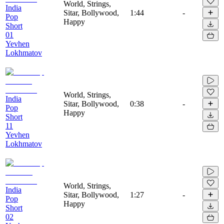
World, Strings,
India
Sitar, Bollywood,
1:44
-
Pop
Happy
Short
01
Yevhen
Lokhmatov
World, Strings,
India
Sitar, Bollywood,
0:38
-
Pop
Happy
Short
11
Yevhen
Lokhmatov
World, Strings,
India
Sitar, Bollywood,
1:27
-
Pop
Happy
Short
02