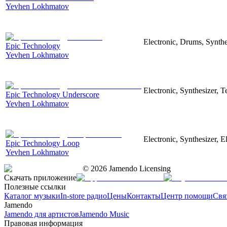
Yevhen Lokhmatov
Electronic, Drums, Synthe
Epic Technology
Yevhen Lokhmatov
Electronic, Synthesizer, 
Epic Technology Underscore
Yevhen Lokhmatov
Electronic, Synthesizer, 
Epic Technology Loop
Yevhen Lokhmatov
©
2026
Jamendo Licensing
Скачать приложение
Полезные ссылки
Каталог музыки
In-store радио
Цены
Контакты
Центр помощи
Свя
Jamendo
Jamendo для артистов
Jamendo Music
Правовая информация